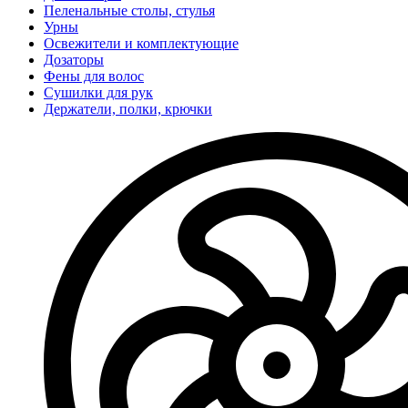
Пеленальные столы, стулья
Урны
Освежители и комплектующие
Дозаторы
Фены для волос
Сушилки для рук
Держатели, полки, крючки