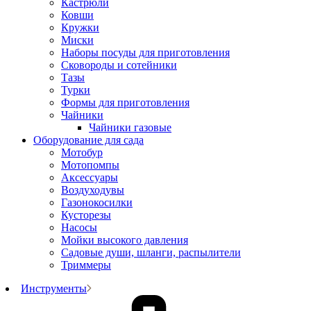
Кастрюли
Ковши
Кружки
Миски
Наборы посуды для приготовления
Сковороды и сотейники
Тазы
Турки
Формы для приготовления
Чайники
Чайники газовые
Оборудование для сада
Мотобур
Мотопомпы
Аксессуары
Воздуходувы
Газонокосилки
Кусторезы
Насосы
Мойки высокого давления
Садовые души, шланги, распылители
Триммеры
Инструменты