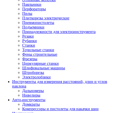
Паяльники
Перфораторы
Пилы
Плиткорезы электрические
Пневмопистолеты
Подъемники
Принадлежности для электроинструмента
Резаки
Рубанки
Станки
Точильные станки
Фены строительные
Фрезеры
Циркулярные станки
Шлифовальные машины
Штроборезы
Электролобзики
Инструменты для измерения расстояний, длин и углов
наклона
Дальномеры
Нивелиры
Авто-инструменты
Домкраты
Компрессоры и пистолеты для накачки шин