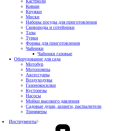
Кастрюли
Ковши
Кружки
Миски
Наборы посуды для приготовления
Сковороды и сотейники
Тазы
Турки
Формы для приготовления
Чайники
Чайники газовые
Оборудование для сада
Мотобур
Мотопомпы
Аксессуары
Воздуходувы
Газонокосилки
Кусторезы
Насосы
Мойки высокого давления
Садовые души, шланги, распылители
Триммеры
Инструменты