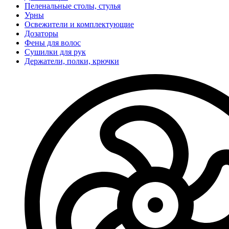
Пеленальные столы, стулья
Урны
Освежители и комплектующие
Дозаторы
Фены для волос
Сушилки для рук
Держатели, полки, крючки