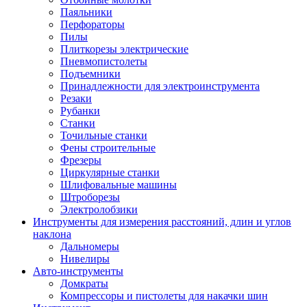
Паяльники
Перфораторы
Пилы
Плиткорезы электрические
Пневмопистолеты
Подъемники
Принадлежности для электроинструмента
Резаки
Рубанки
Станки
Точильные станки
Фены строительные
Фрезеры
Циркулярные станки
Шлифовальные машины
Штроборезы
Электролобзики
Инструменты для измерения расстояний, длин и углов
наклона
Дальномеры
Нивелиры
Авто-инструменты
Домкраты
Компрессоры и пистолеты для накачки шин