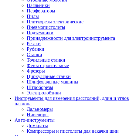
Паяльники
Перфораторы
Пилы
Плиткорезы электрические
Пневмопистолеты
Подъемники
Принадлежности для электроинструмента
Резаки
Рубанки
Станки
Точильные станки
Фены строительные
Фрезеры
Циркулярные станки
Шлифовальные машины
Штроборезы
Электролобзики
Инструменты для измерения расстояний, длин и углов
наклона
Дальномеры
Нивелиры
Авто-инструменты
Домкраты
Компрессоры и пистолеты для накачки шин