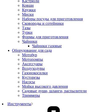
Кастрюли
Ковши
Кружки
Миски
Наборы посуды для приготовления
Сковороды и сотейники
Тазы
Турки
Формы для приготовления
Чайники
Чайники газовые
Оборудование для сада
Мотобур
Мотопомпы
Аксессуары
Воздуходувы
Газонокосилки
Кусторезы
Насосы
Мойки высокого давления
Садовые души, шланги, распылители
Триммеры
Инструменты