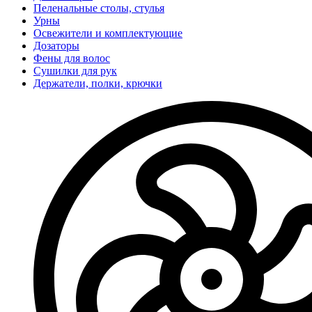
Пеленальные столы, стулья
Урны
Освежители и комплектующие
Дозаторы
Фены для волос
Сушилки для рук
Держатели, полки, крючки