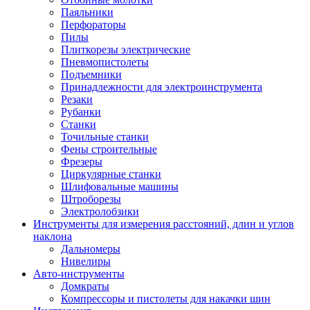
Паяльники
Перфораторы
Пилы
Плиткорезы электрические
Пневмопистолеты
Подъемники
Принадлежности для электроинструмента
Резаки
Рубанки
Станки
Точильные станки
Фены строительные
Фрезеры
Циркулярные станки
Шлифовальные машины
Штроборезы
Электролобзики
Инструменты для измерения расстояний, длин и углов
наклона
Дальномеры
Нивелиры
Авто-инструменты
Домкраты
Компрессоры и пистолеты для накачки шин