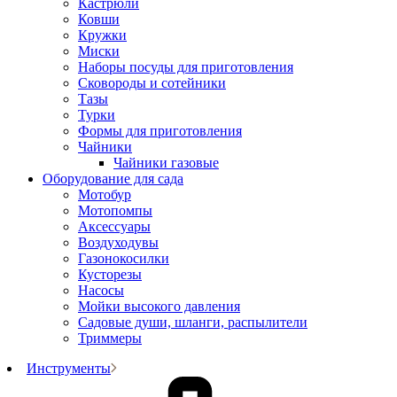
Кастрюли
Ковши
Кружки
Миски
Наборы посуды для приготовления
Сковороды и сотейники
Тазы
Турки
Формы для приготовления
Чайники
Чайники газовые
Оборудование для сада
Мотобур
Мотопомпы
Аксессуары
Воздуходувы
Газонокосилки
Кусторезы
Насосы
Мойки высокого давления
Садовые души, шланги, распылители
Триммеры
Инструменты