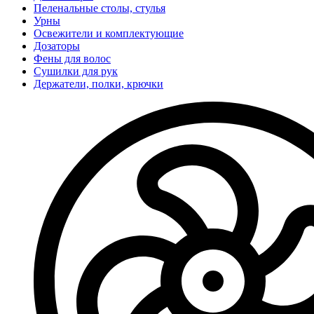
Пеленальные столы, стулья
Урны
Освежители и комплектующие
Дозаторы
Фены для волос
Сушилки для рук
Держатели, полки, крючки