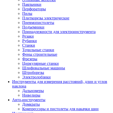
Паяльники
Перфораторы
Пилы
Плиткорезы электрические
Пневмопистолеты
Подъемники
Принадлежности для электроинструмента
Резаки
Рубанки
Станки
Точильные станки
Фены строительные
Фрезеры
Циркулярные станки
Шлифовальные машины
Штроборезы
Электролобзики
Инструменты для измерения расстояний, длин и углов
наклона
Дальномеры
Нивелиры
Авто-инструменты
Домкраты
Компрессоры и пистолеты для накачки шин