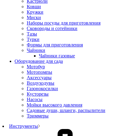
Кастрюли
Ковши
Кружки
Миски
Наборы посуды для приготовления
Сковороды и сотейники
Тазы
Турки
Формы для приготовления
Чайники
Чайники газовые
Оборудование для сада
Мотобур
Мотопомпы
Аксессуары
Воздуходувы
Газонокосилки
Кусторезы
Насосы
Мойки высокого давления
Садовые души, шланги, распылители
Триммеры
Инструменты