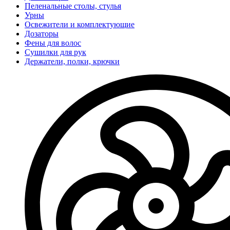
Пеленальные столы, стулья
Урны
Освежители и комплектующие
Дозаторы
Фены для волос
Сушилки для рук
Держатели, полки, крючки