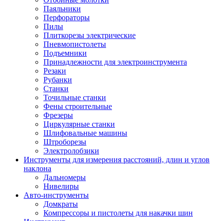
Паяльники
Перфораторы
Пилы
Плиткорезы электрические
Пневмопистолеты
Подъемники
Принадлежности для электроинструмента
Резаки
Рубанки
Станки
Точильные станки
Фены строительные
Фрезеры
Циркулярные станки
Шлифовальные машины
Штроборезы
Электролобзики
Инструменты для измерения расстояний, длин и углов
наклона
Дальномеры
Нивелиры
Авто-инструменты
Домкраты
Компрессоры и пистолеты для накачки шин