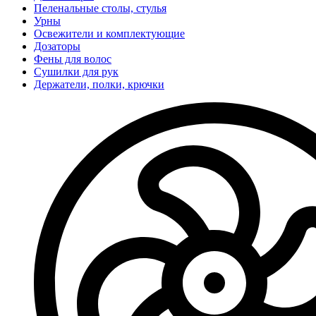
Пеленальные столы, стулья
Урны
Освежители и комплектующие
Дозаторы
Фены для волос
Сушилки для рук
Держатели, полки, крючки