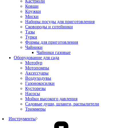
Кастрюли
Ковши
Кружки
Миски
Наборы посуды для приготовления
Сковороды и сотейники
Тазы
Турки
Формы для приготовления
Чайники
Чайники газовые
Оборудование для сада
Мотобур
Мотопомпы
Аксессуары
Воздуходувы
Газонокосилки
Кусторезы
Насосы
Мойки высокого давления
Садовые души, шланги, распылители
Триммеры
Инструменты