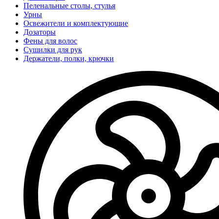
Пеленальные столы, стулья
Урны
Освежители и комплектующие
Дозаторы
Фены для волос
Сушилки для рук
Держатели, полки, крючки