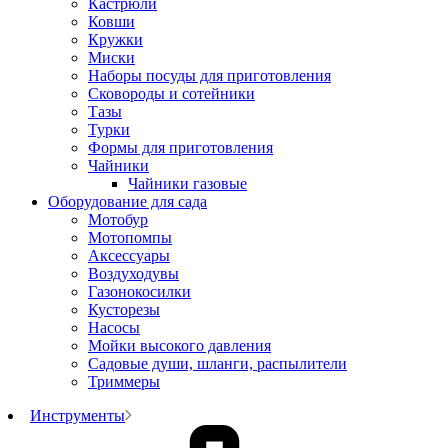
Кастрюли
Ковши
Кружки
Миски
Наборы посуды для приготовления
Сковороды и сотейники
Тазы
Турки
Формы для приготовления
Чайники
Чайники газовые
Оборудование для сада
Мотобур
Мотопомпы
Аксессуары
Воздуходувы
Газонокосилки
Кусторезы
Насосы
Мойки высокого давления
Садовые души, шланги, распылители
Триммеры
Инструменты