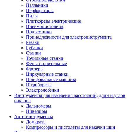
Паяльники
Перфораторы
Пилы
Плиткорезы электрические
Пневмопистолеты
Подъемники
Принадлежности для электроинструмента
Резаки
Рубанки
Станки
Точильные станки
Фены строительные
Фрезеры
Циркулярные станки
Шлифовальные машины
Штроборезы
Электролобзики
Инструменты для измерения расстояний, длин и углов
наклона
Дальномеры
Нивелиры
Авто-инструменты
Домкраты
Компрессоры и пистолеты для накачки шин