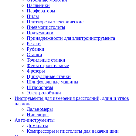
Паяльники
Перфораторы
Пилы
Плиткорезы электрические
Пневмопистолеты
Подъемники
Принадлежности для электроинструмента
Резаки
Рубанки
Станки
Точильные станки
Фены строительные
Фрезеры
Циркулярные станки
Шлифовальные машины
Штроборезы
Электролобзики
Инструменты для измерения расстояний, длин и углов
наклона
Дальномеры
Нивелиры
Авто-инструменты
Домкраты
Компрессоры и пистолеты для накачки шин