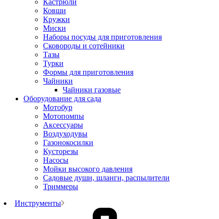
Кастрюли
Ковши
Кружки
Миски
Наборы посуды для приготовления
Сковороды и сотейники
Тазы
Турки
Формы для приготовления
Чайники
Чайники газовые
Оборудование для сада
Мотобур
Мотопомпы
Аксессуары
Воздуходувы
Газонокосилки
Кусторезы
Насосы
Мойки высокого давления
Садовые души, шланги, распылители
Триммеры
Инструменты