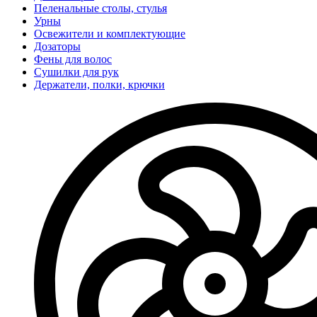
Пеленальные столы, стулья
Урны
Освежители и комплектующие
Дозаторы
Фены для волос
Сушилки для рук
Держатели, полки, крючки