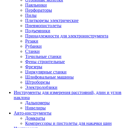
Паяльники
Перфораторы
Пилы
Плиткорезы электрические
Пневмопистолеты
Подъемники
Принадлежности для электроинструмента
Резаки
Рубанки
Станки
Точильные станки
Фены строительные
Фрезеры
Циркулярные станки
Шлифовальные машины
Штроборезы
Электролобзики
Инструменты для измерения расстояний, длин и углов
наклона
Дальномеры
Нивелиры
Авто-инструменты
Домкраты
Компрессоры и пистолеты для накачки шин