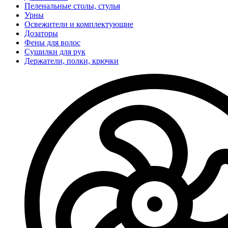
Пеленальные столы, стулья
Урны
Освежители и комплектующие
Дозаторы
Фены для волос
Сушилки для рук
Держатели, полки, крючки