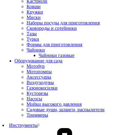
Кастрюли
Ковши
Кружки
Миски
Наборы посуды для приготовления
Сковороды и сотейники
Тазы
Турки
Формы для приготовления
Чайники
Чайники газовые
Оборудование для сада
Мотобур
Мотопомпы
Аксессуары
Воздуходувы
Газонокосилки
Кусторезы
Насосы
Мойки высокого давления
Садовые души, шланги, распылители
Триммеры
Инструменты