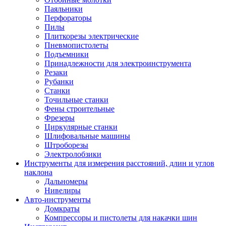
Паяльники
Перфораторы
Пилы
Плиткорезы электрические
Пневмопистолеты
Подъемники
Принадлежности для электроинструмента
Резаки
Рубанки
Станки
Точильные станки
Фены строительные
Фрезеры
Циркулярные станки
Шлифовальные машины
Штроборезы
Электролобзики
Инструменты для измерения расстояний, длин и углов
наклона
Дальномеры
Нивелиры
Авто-инструменты
Домкраты
Компрессоры и пистолеты для накачки шин