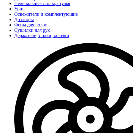
Пеленальные столы, стулья
Урны
Освежители и комплектующие
Дозаторы
Фены для волос
Сушилки для рук
Держатели, полки, крючки