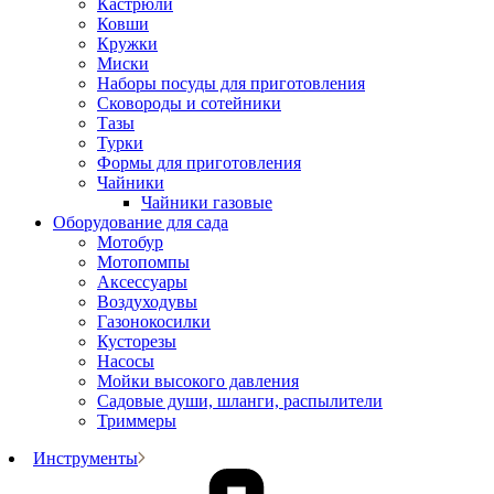
Кастрюли
Ковши
Кружки
Миски
Наборы посуды для приготовления
Сковороды и сотейники
Тазы
Турки
Формы для приготовления
Чайники
Чайники газовые
Оборудование для сада
Мотобур
Мотопомпы
Аксессуары
Воздуходувы
Газонокосилки
Кусторезы
Насосы
Мойки высокого давления
Садовые души, шланги, распылители
Триммеры
Инструменты