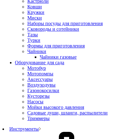
Кастрюли
Ковши
Кружки
Миски
Наборы посуды для приготовления
Сковороды и сотейники
Тазы
Турки
Формы для приготовления
Чайники
Чайники газовые
Оборудование для сада
Мотобур
Мотопомпы
Аксессуары
Воздуходувы
Газонокосилки
Кусторезы
Насосы
Мойки высокого давления
Садовые души, шланги, распылители
Триммеры
Инструменты