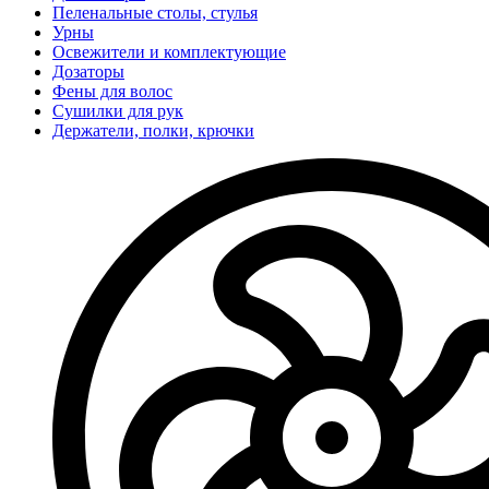
Пеленальные столы, стулья
Урны
Освежители и комплектующие
Дозаторы
Фены для волос
Сушилки для рук
Держатели, полки, крючки