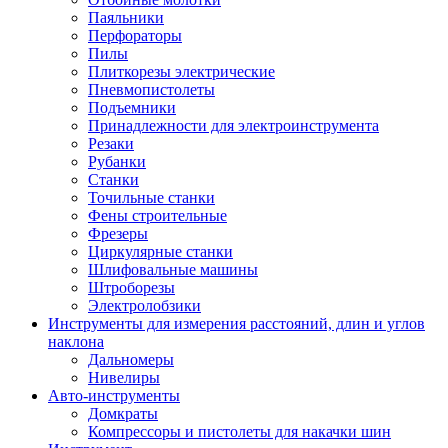
Паяльники
Перфораторы
Пилы
Плиткорезы электрические
Пневмопистолеты
Подъемники
Принадлежности для электроинструмента
Резаки
Рубанки
Станки
Точильные станки
Фены строительные
Фрезеры
Циркулярные станки
Шлифовальные машины
Штроборезы
Электролобзики
Инструменты для измерения расстояний, длин и углов
наклона
Дальномеры
Нивелиры
Авто-инструменты
Домкраты
Компрессоры и пистолеты для накачки шин