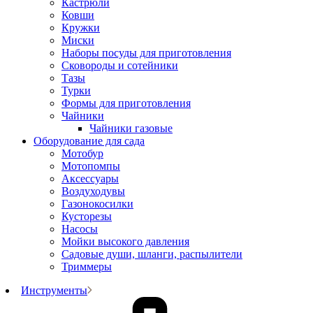
Кастрюли
Ковши
Кружки
Миски
Наборы посуды для приготовления
Сковороды и сотейники
Тазы
Турки
Формы для приготовления
Чайники
Чайники газовые
Оборудование для сада
Мотобур
Мотопомпы
Аксессуары
Воздуходувы
Газонокосилки
Кусторезы
Насосы
Мойки высокого давления
Садовые души, шланги, распылители
Триммеры
Инструменты