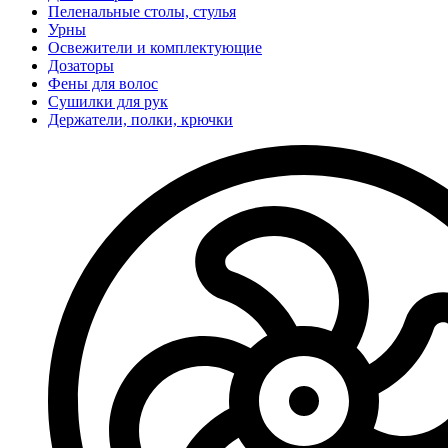
Пеленальные столы, стулья
Урны
Освежители и комплектующие
Дозаторы
Фены для волос
Сушилки для рук
Держатели, полки, крючки