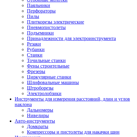
Паяльники
Перфораторы
Пилы
Плиткорезы электрические
Пневмопистолеты
Подъемники
Принадлежности для электроинструмента
Резаки
Рубанки
Станки
Точильные станки
Фены строительные
Фрезеры
Циркулярные станки
Шлифовальные машины
Штроборезы
Электролобзики
Инструменты для измерения расстояний, длин и углов
наклона
Дальномеры
Нивелиры
Авто-инструменты
Домкраты
Компрессоры и пистолеты для накачки шин