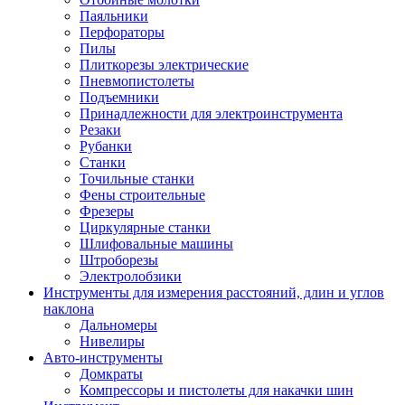
Паяльники
Перфораторы
Пилы
Плиткорезы электрические
Пневмопистолеты
Подъемники
Принадлежности для электроинструмента
Резаки
Рубанки
Станки
Точильные станки
Фены строительные
Фрезеры
Циркулярные станки
Шлифовальные машины
Штроборезы
Электролобзики
Инструменты для измерения расстояний, длин и углов
наклона
Дальномеры
Нивелиры
Авто-инструменты
Домкраты
Компрессоры и пистолеты для накачки шин