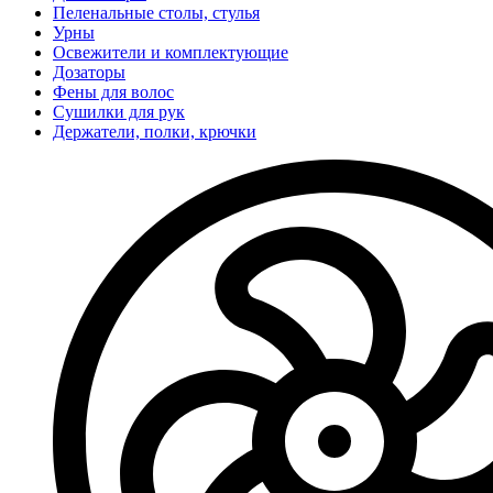
Пеленальные столы, стулья
Урны
Освежители и комплектующие
Дозаторы
Фены для волос
Сушилки для рук
Держатели, полки, крючки