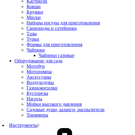
Кастрюли
Ковши
Кружки
Миски
Наборы посуды для приготовления
Сковороды и сотейники
Тазы
Турки
Формы для приготовления
Чайники
Чайники газовые
Оборудование для сада
Мотобур
Мотопомпы
Аксессуары
Воздуходувы
Газонокосилки
Кусторезы
Насосы
Мойки высокого давления
Садовые души, шланги, распылители
Триммеры
Инструменты