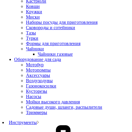
Кастрюли
Ковши
Кружки
Миски
Наборы посуды для приготовления
Сковороды и сотейники
Тазы
Турки
Формы для приготовления
Чайники
Чайники газовые
Оборудование для сада
Мотобур
Мотопомпы
Аксессуары
Воздуходувы
Газонокосилки
Кусторезы
Насосы
Мойки высокого давления
Садовые души, шланги, распылители
Триммеры
Инструменты