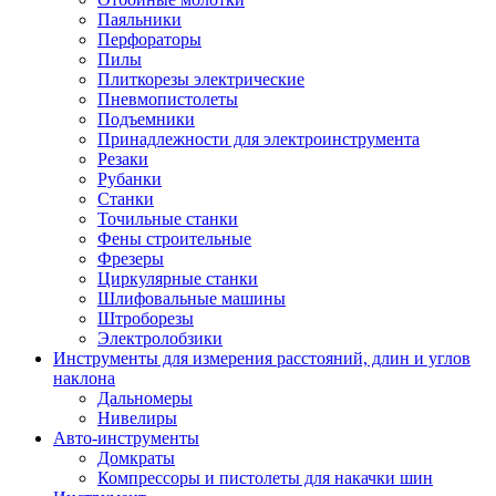
Паяльники
Перфораторы
Пилы
Плиткорезы электрические
Пневмопистолеты
Подъемники
Принадлежности для электроинструмента
Резаки
Рубанки
Станки
Точильные станки
Фены строительные
Фрезеры
Циркулярные станки
Шлифовальные машины
Штроборезы
Электролобзики
Инструменты для измерения расстояний, длин и углов
наклона
Дальномеры
Нивелиры
Авто-инструменты
Домкраты
Компрессоры и пистолеты для накачки шин