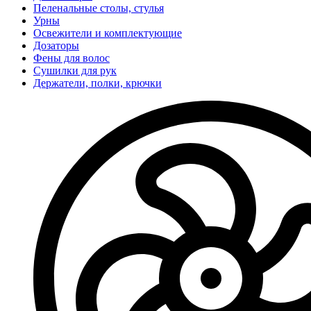
Пеленальные столы, стулья
Урны
Освежители и комплектующие
Дозаторы
Фены для волос
Сушилки для рук
Держатели, полки, крючки