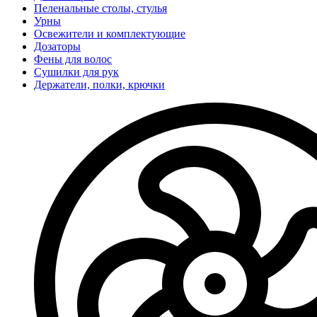
Пеленальные столы, стулья
Урны
Освежители и комплектующие
Дозаторы
Фены для волос
Сушилки для рук
Держатели, полки, крючки