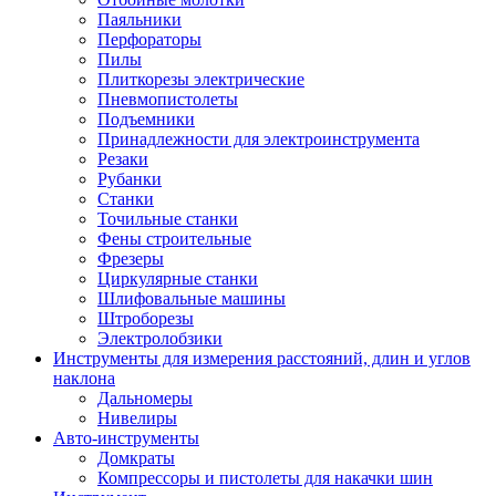
Паяльники
Перфораторы
Пилы
Плиткорезы электрические
Пневмопистолеты
Подъемники
Принадлежности для электроинструмента
Резаки
Рубанки
Станки
Точильные станки
Фены строительные
Фрезеры
Циркулярные станки
Шлифовальные машины
Штроборезы
Электролобзики
Инструменты для измерения расстояний, длин и углов
наклона
Дальномеры
Нивелиры
Авто-инструменты
Домкраты
Компрессоры и пистолеты для накачки шин