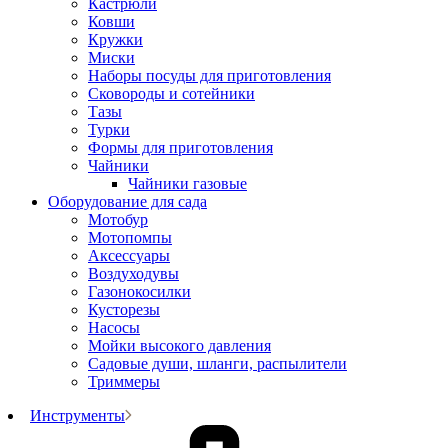
Кастрюли
Ковши
Кружки
Миски
Наборы посуды для приготовления
Сковороды и сотейники
Тазы
Турки
Формы для приготовления
Чайники
Чайники газовые
Оборудование для сада
Мотобур
Мотопомпы
Аксессуары
Воздуходувы
Газонокосилки
Кусторезы
Насосы
Мойки высокого давления
Садовые души, шланги, распылители
Триммеры
Инструменты