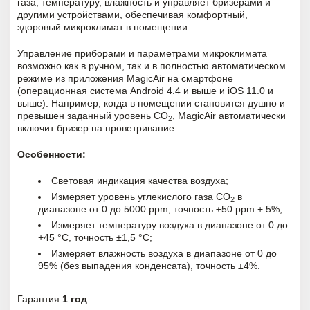
газа, температуру, влажность и управляет бризерами и
другими устройствами, обеспечивая комфортный,
здоровый микроклимат в помещении.
Управление приборами и параметрами микроклимата
возможно как в ручном, так и в полностью автоматическом
режиме из приложения MagicAir на смартфоне
(операционная система Android 4.4 и выше и iOS 11.0 и
выше).
Например, когда в помещении становится душно и
превышен заданный уровень CO
, MagicAir автоматически
2
включит бризер на проветривание.
Особенности:
Световая индикация качества воздуха;
Измеряет уровень углекислого газа CO
в
2
диапазоне от 0 до 5000 ppm, точность ±50 ppm + 5%;
Измеряет температуру воздуха в диапазоне от 0 до
+45 °С, точность ±1,5 °С;
Измеряет влажность воздуха в диапазоне от 0 до
95% (без выпадения конденсата), точность ±4%.
Гарантия
1 год
.