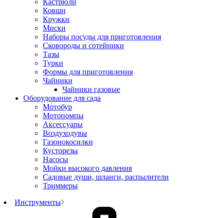
Кастрюли
Ковши
Кружки
Миски
Наборы посуды для приготовления
Сковороды и сотейники
Тазы
Турки
Формы для приготовления
Чайники
Чайники газовые
Оборудование для сада
Мотобур
Мотопомпы
Аксессуары
Воздуходувы
Газонокосилки
Кусторезы
Насосы
Мойки высокого давления
Садовые души, шланги, распылители
Триммеры
Инструменты