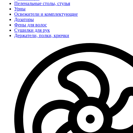
Пеленальные столы, стулья
Урны
Освежители и комплектующие
Дозаторы
Фены для волос
Сушилки для рук
Держатели, полки, крючки