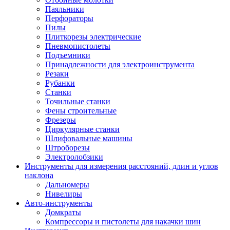
Паяльники
Перфораторы
Пилы
Плиткорезы электрические
Пневмопистолеты
Подъемники
Принадлежности для электроинструмента
Резаки
Рубанки
Станки
Точильные станки
Фены строительные
Фрезеры
Циркулярные станки
Шлифовальные машины
Штроборезы
Электролобзики
Инструменты для измерения расстояний, длин и углов
наклона
Дальномеры
Нивелиры
Авто-инструменты
Домкраты
Компрессоры и пистолеты для накачки шин