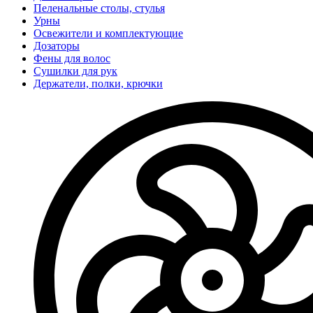
Пеленальные столы, стулья
Урны
Освежители и комплектующие
Дозаторы
Фены для волос
Сушилки для рук
Держатели, полки, крючки