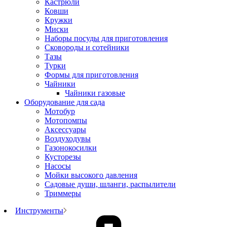
Кастрюли
Ковши
Кружки
Миски
Наборы посуды для приготовления
Сковороды и сотейники
Тазы
Турки
Формы для приготовления
Чайники
Чайники газовые
Оборудование для сада
Мотобур
Мотопомпы
Аксессуары
Воздуходувы
Газонокосилки
Кусторезы
Насосы
Мойки высокого давления
Садовые души, шланги, распылители
Триммеры
Инструменты