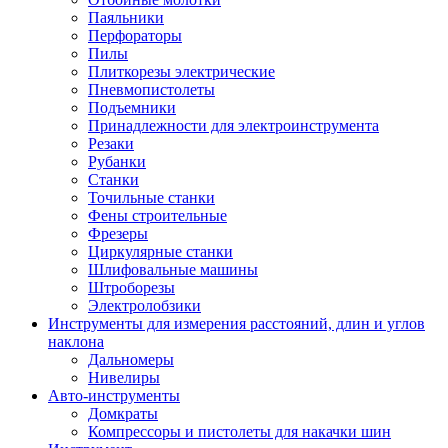
Паяльники
Перфораторы
Пилы
Плиткорезы электрические
Пневмопистолеты
Подъемники
Принадлежности для электроинструмента
Резаки
Рубанки
Станки
Точильные станки
Фены строительные
Фрезеры
Циркулярные станки
Шлифовальные машины
Штроборезы
Электролобзики
Инструменты для измерения расстояний, длин и углов
наклона
Дальномеры
Нивелиры
Авто-инструменты
Домкраты
Компрессоры и пистолеты для накачки шин