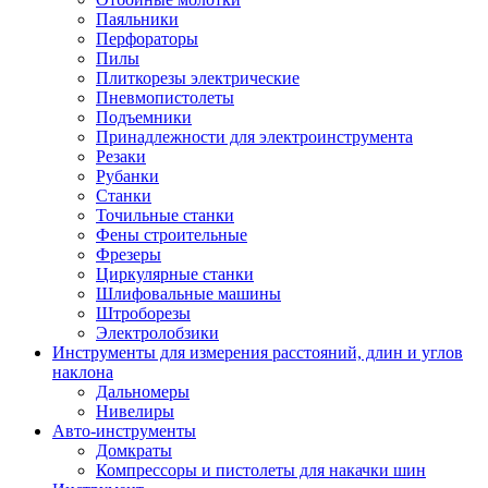
Паяльники
Перфораторы
Пилы
Плиткорезы электрические
Пневмопистолеты
Подъемники
Принадлежности для электроинструмента
Резаки
Рубанки
Станки
Точильные станки
Фены строительные
Фрезеры
Циркулярные станки
Шлифовальные машины
Штроборезы
Электролобзики
Инструменты для измерения расстояний, длин и углов
наклона
Дальномеры
Нивелиры
Авто-инструменты
Домкраты
Компрессоры и пистолеты для накачки шин