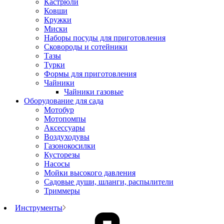
Кастрюли
Ковши
Кружки
Миски
Наборы посуды для приготовления
Сковороды и сотейники
Тазы
Турки
Формы для приготовления
Чайники
Чайники газовые
Оборудование для сада
Мотобур
Мотопомпы
Аксессуары
Воздуходувы
Газонокосилки
Кусторезы
Насосы
Мойки высокого давления
Садовые души, шланги, распылители
Триммеры
Инструменты