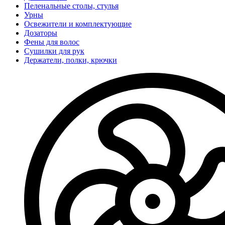
Пеленальные столы, стулья
Урны
Освежители и комплектующие
Дозаторы
Фены для волос
Сушилки для рук
Держатели, полки, крючки