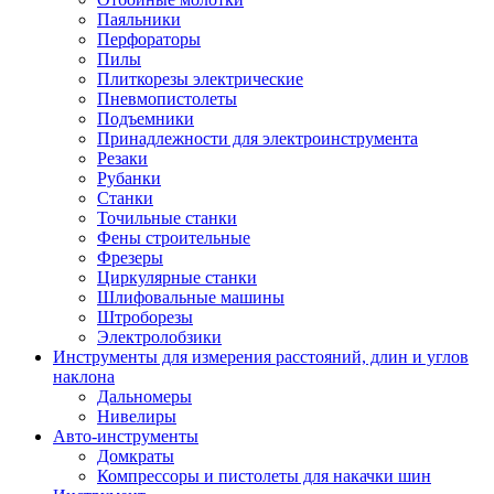
Паяльники
Перфораторы
Пилы
Плиткорезы электрические
Пневмопистолеты
Подъемники
Принадлежности для электроинструмента
Резаки
Рубанки
Станки
Точильные станки
Фены строительные
Фрезеры
Циркулярные станки
Шлифовальные машины
Штроборезы
Электролобзики
Инструменты для измерения расстояний, длин и углов
наклона
Дальномеры
Нивелиры
Авто-инструменты
Домкраты
Компрессоры и пистолеты для накачки шин