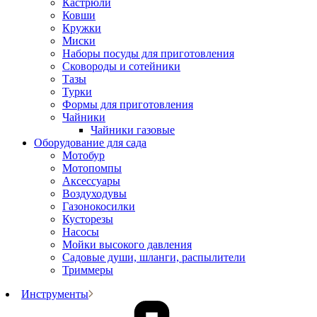
Кастрюли
Ковши
Кружки
Миски
Наборы посуды для приготовления
Сковороды и сотейники
Тазы
Турки
Формы для приготовления
Чайники
Чайники газовые
Оборудование для сада
Мотобур
Мотопомпы
Аксессуары
Воздуходувы
Газонокосилки
Кусторезы
Насосы
Мойки высокого давления
Садовые души, шланги, распылители
Триммеры
Инструменты