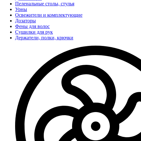
Пеленальные столы, стулья
Урны
Освежители и комплектующие
Дозаторы
Фены для волос
Сушилки для рук
Держатели, полки, крючки