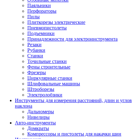
Паяльники
Перфораторы
Пилы
Плиткорезы электрические
Пневмопистолеты
Подъемники
Принадлежности для электроинструмента
Резаки
Рубанки
Станки
Точильные станки
Фены строительные
Фрезеры
Циркулярные станки
Шлифовальные машины
Штроборезы
Электролобзики
Инструменты для измерения расстояний, длин и углов
наклона
Дальномеры
Нивелиры
Авто-инструменты
Домкраты
Компрессоры и пистолеты для накачки шин