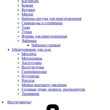
Кастрюли
Ковши
Кружки
Миски
Наборы посуды для приготовления
Сковороды и сотейники
Тазы
Турки
Формы для приготовления
Чайники
Чайники газовые
Оборудование для сада
Мотобур
Мотопомпы
Аксессуары
Воздуходувы
Газонокосилки
Кусторезы
Насосы
Мойки высокого давления
Садовые души, шланги, распылители
Триммеры
Инструменты