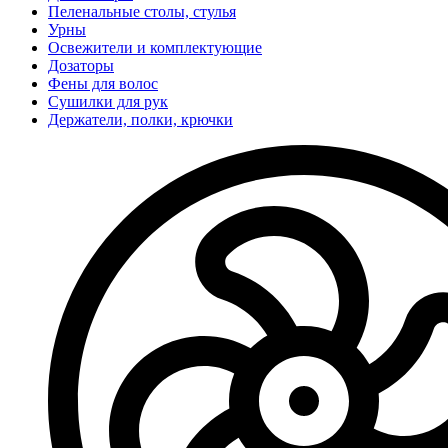
Пеленальные столы, стулья
Урны
Освежители и комплектующие
Дозаторы
Фены для волос
Сушилки для рук
Держатели, полки, крючки