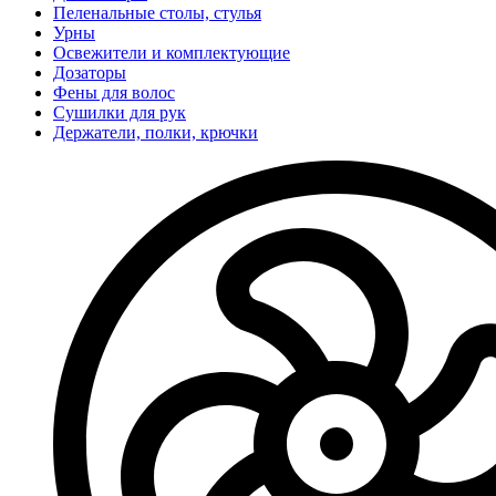
Пеленальные столы, стулья
Урны
Освежители и комплектующие
Дозаторы
Фены для волос
Сушилки для рук
Держатели, полки, крючки