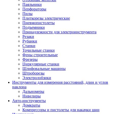
Паяльники
Перфораторы
Пилы
Плиткорезы электрические
Пневмопистолеты
Подъемники
Принадлежности для электроинструмента
Резаки
Рубанки
Станки
Точильные станки
Фены строительные
Фрезеры
Циркулярные станки
Шлифовальные машины
Штроборезы
Электролобзики
Инструменты для измерения расстояний, длин и углов
наклона
Дальномеры
Нивелиры
Авто-инструменты
Домкраты
Компрессоры и пистолеты для накачки шин