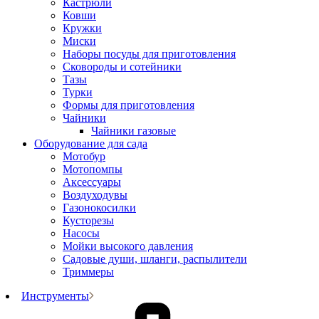
Кастрюли
Ковши
Кружки
Миски
Наборы посуды для приготовления
Сковороды и сотейники
Тазы
Турки
Формы для приготовления
Чайники
Чайники газовые
Оборудование для сада
Мотобур
Мотопомпы
Аксессуары
Воздуходувы
Газонокосилки
Кусторезы
Насосы
Мойки высокого давления
Садовые души, шланги, распылители
Триммеры
Инструменты