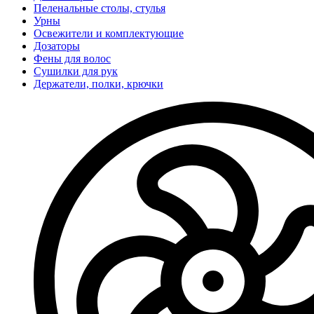
Пеленальные столы, стулья
Урны
Освежители и комплектующие
Дозаторы
Фены для волос
Сушилки для рук
Держатели, полки, крючки