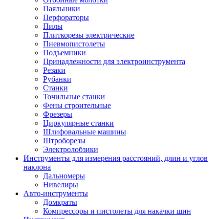
Паяльники
Перфораторы
Пилы
Плиткорезы электрические
Пневмопистолеты
Подъемники
Принадлежности для электроинструмента
Резаки
Рубанки
Станки
Точильные станки
Фены строительные
Фрезеры
Циркулярные станки
Шлифовальные машины
Штроборезы
Электролобзики
Инструменты для измерения расстояний, длин и углов
наклона
Дальномеры
Нивелиры
Авто-инструменты
Домкраты
Компрессоры и пистолеты для накачки шин