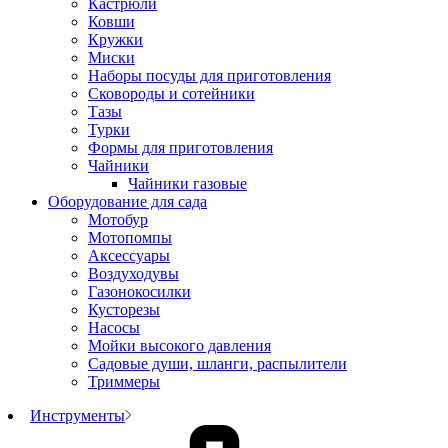
Кастрюли
Ковши
Кружки
Миски
Наборы посуды для приготовления
Сковороды и сотейники
Тазы
Турки
Формы для приготовления
Чайники
Чайники газовые
Оборудование для сада
Мотобур
Мотопомпы
Аксессуары
Воздуходувы
Газонокосилки
Кусторезы
Насосы
Мойки высокого давления
Садовые души, шланги, распылители
Триммеры
Инструменты