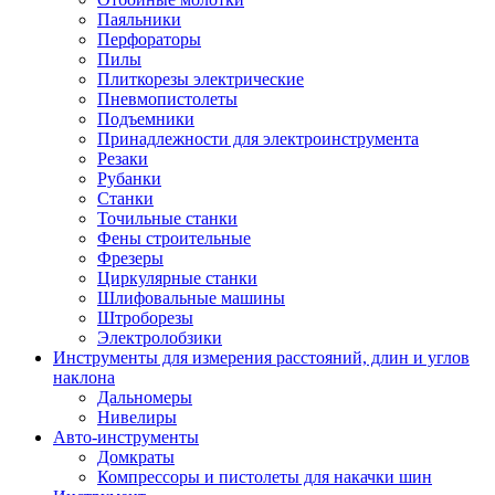
Паяльники
Перфораторы
Пилы
Плиткорезы электрические
Пневмопистолеты
Подъемники
Принадлежности для электроинструмента
Резаки
Рубанки
Станки
Точильные станки
Фены строительные
Фрезеры
Циркулярные станки
Шлифовальные машины
Штроборезы
Электролобзики
Инструменты для измерения расстояний, длин и углов
наклона
Дальномеры
Нивелиры
Авто-инструменты
Домкраты
Компрессоры и пистолеты для накачки шин