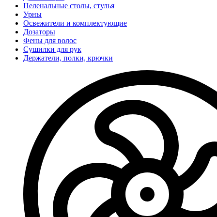
Пеленальные столы, стулья
Урны
Освежители и комплектующие
Дозаторы
Фены для волос
Сушилки для рук
Держатели, полки, крючки