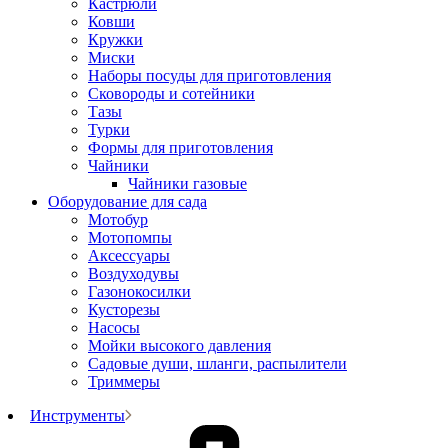
Кастрюли
Ковши
Кружки
Миски
Наборы посуды для приготовления
Сковороды и сотейники
Тазы
Турки
Формы для приготовления
Чайники
Чайники газовые
Оборудование для сада
Мотобур
Мотопомпы
Аксессуары
Воздуходувы
Газонокосилки
Кусторезы
Насосы
Мойки высокого давления
Садовые души, шланги, распылители
Триммеры
Инструменты