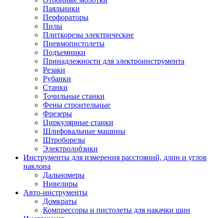
Паяльники
Перфораторы
Пилы
Плиткорезы электрические
Пневмопистолеты
Подъемники
Принадлежности для электроинструмента
Резаки
Рубанки
Станки
Точильные станки
Фены строительные
Фрезеры
Циркулярные станки
Шлифовальные машины
Штроборезы
Электролобзики
Инструменты для измерения расстояний, длин и углов
наклона
Дальномеры
Нивелиры
Авто-инструменты
Домкраты
Компрессоры и пистолеты для накачки шин