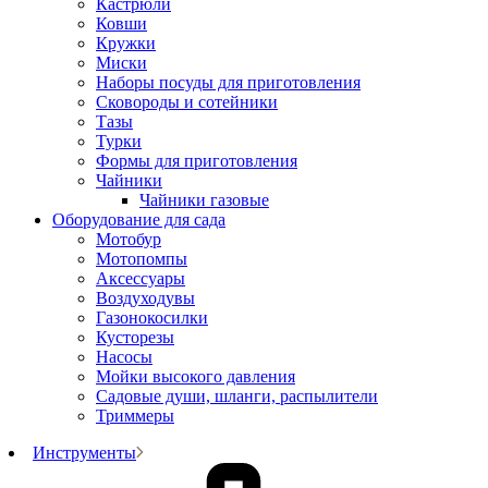
Кастрюли
Ковши
Кружки
Миски
Наборы посуды для приготовления
Сковороды и сотейники
Тазы
Турки
Формы для приготовления
Чайники
Чайники газовые
Оборудование для сада
Мотобур
Мотопомпы
Аксессуары
Воздуходувы
Газонокосилки
Кусторезы
Насосы
Мойки высокого давления
Садовые души, шланги, распылители
Триммеры
Инструменты