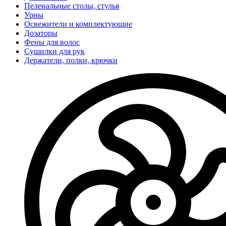
Пеленальные столы, стулья
Урны
Освежители и комплектующие
Дозаторы
Фены для волос
Сушилки для рук
Держатели, полки, крючки