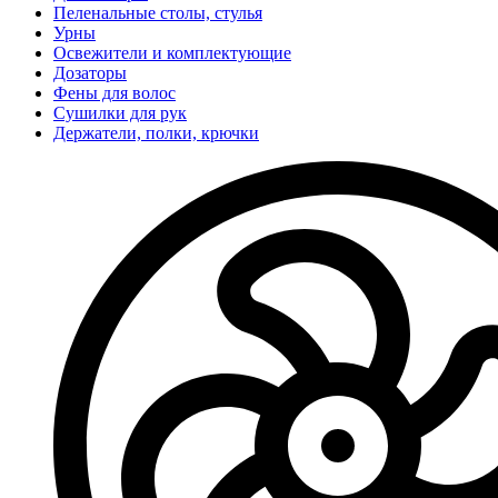
Пеленальные столы, стулья
Урны
Освежители и комплектующие
Дозаторы
Фены для волос
Сушилки для рук
Держатели, полки, крючки