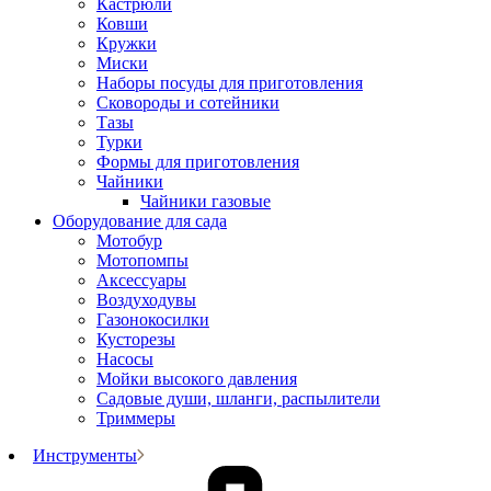
Кастрюли
Ковши
Кружки
Миски
Наборы посуды для приготовления
Сковороды и сотейники
Тазы
Турки
Формы для приготовления
Чайники
Чайники газовые
Оборудование для сада
Мотобур
Мотопомпы
Аксессуары
Воздуходувы
Газонокосилки
Кусторезы
Насосы
Мойки высокого давления
Садовые души, шланги, распылители
Триммеры
Инструменты