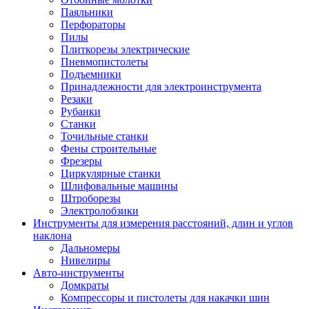
Паяльники
Перфораторы
Пилы
Плиткорезы электрические
Пневмопистолеты
Подъемники
Принадлежности для электроинструмента
Резаки
Рубанки
Станки
Точильные станки
Фены строительные
Фрезеры
Циркулярные станки
Шлифовальные машины
Штроборезы
Электролобзики
Инструменты для измерения расстояний, длин и углов
наклона
Дальномеры
Нивелиры
Авто-инструменты
Домкраты
Компрессоры и пистолеты для накачки шин