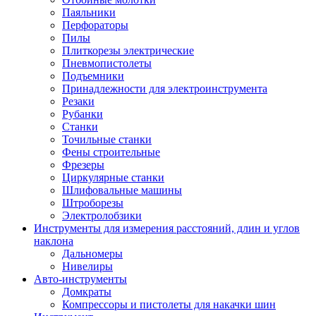
Паяльники
Перфораторы
Пилы
Плиткорезы электрические
Пневмопистолеты
Подъемники
Принадлежности для электроинструмента
Резаки
Рубанки
Станки
Точильные станки
Фены строительные
Фрезеры
Циркулярные станки
Шлифовальные машины
Штроборезы
Электролобзики
Инструменты для измерения расстояний, длин и углов
наклона
Дальномеры
Нивелиры
Авто-инструменты
Домкраты
Компрессоры и пистолеты для накачки шин