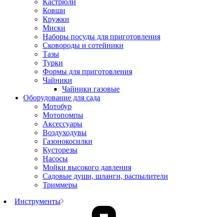
Кастрюли
Ковши
Кружки
Миски
Наборы посуды для приготовления
Сковороды и сотейники
Тазы
Турки
Формы для приготовления
Чайники
Чайники газовые
Оборудование для сада
Мотобур
Мотопомпы
Аксессуары
Воздуходувы
Газонокосилки
Кусторезы
Насосы
Мойки высокого давления
Садовые души, шланги, распылители
Триммеры
Инструменты