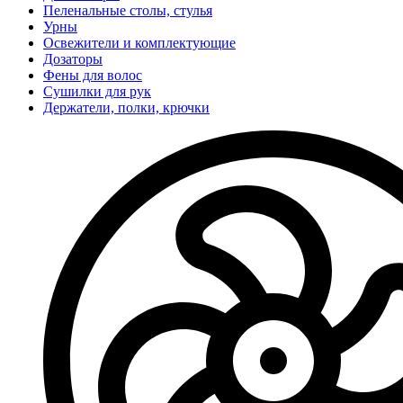
Пеленальные столы, стулья
Урны
Освежители и комплектующие
Дозаторы
Фены для волос
Сушилки для рук
Держатели, полки, крючки