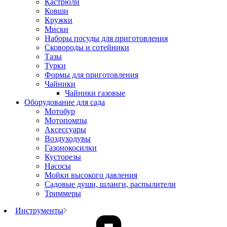
Кастрюли
Ковши
Кружки
Миски
Наборы посуды для приготовления
Сковороды и сотейники
Тазы
Турки
Формы для приготовления
Чайники
Чайники газовые
Оборудование для сада
Мотобур
Мотопомпы
Аксессуары
Воздуходувы
Газонокосилки
Кусторезы
Насосы
Мойки высокого давления
Садовые души, шланги, распылители
Триммеры
Инструменты