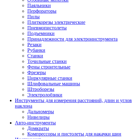
Паяльники
Перфораторы
Пилы
Плиткорезы электрические
Пневмопистолеты
Подъемники
Принадлежности для электроинструмента
Резаки
Рубанки
Станки
Точильные станки
Фены строительные
Фрезеры
Циркулярные станки
Шлифовальные машины
Штроборезы
Электролобзики
Инструменты для измерения расстояний, длин и углов
наклона
Дальномеры
Нивелиры
Авто-инструменты
Домкраты
Компрессоры и пистолеты для накачки шин