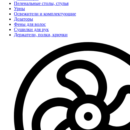
Пеленальные столы, стулья
Урны
Освежители и комплектующие
Дозаторы
Фены для волос
Сушилки для рук
Держатели, полки, крючки