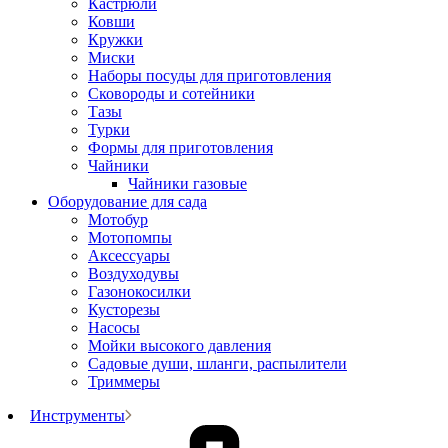
Кастрюли
Ковши
Кружки
Миски
Наборы посуды для приготовления
Сковороды и сотейники
Тазы
Турки
Формы для приготовления
Чайники
Чайники газовые
Оборудование для сада
Мотобур
Мотопомпы
Аксессуары
Воздуходувы
Газонокосилки
Кусторезы
Насосы
Мойки высокого давления
Садовые души, шланги, распылители
Триммеры
Инструменты