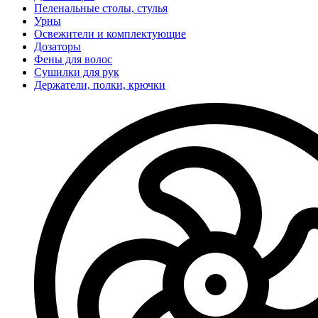
Пеленальные столы, стулья
Урны
Освежители и комплектующие
Дозаторы
Фены для волос
Сушилки для рук
Держатели, полки, крючки