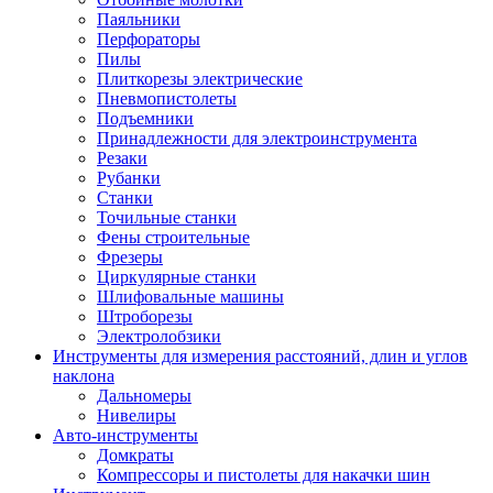
Паяльники
Перфораторы
Пилы
Плиткорезы электрические
Пневмопистолеты
Подъемники
Принадлежности для электроинструмента
Резаки
Рубанки
Станки
Точильные станки
Фены строительные
Фрезеры
Циркулярные станки
Шлифовальные машины
Штроборезы
Электролобзики
Инструменты для измерения расстояний, длин и углов
наклона
Дальномеры
Нивелиры
Авто-инструменты
Домкраты
Компрессоры и пистолеты для накачки шин