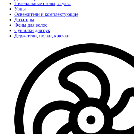
Пеленальные столы, стулья
Урны
Освежители и комплектующие
Дозаторы
Фены для волос
Сушилки для рук
Держатели, полки, крючки