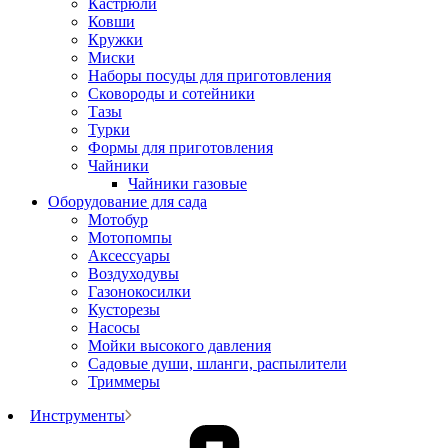
Кастрюли
Ковши
Кружки
Миски
Наборы посуды для приготовления
Сковороды и сотейники
Тазы
Турки
Формы для приготовления
Чайники
Чайники газовые
Оборудование для сада
Мотобур
Мотопомпы
Аксессуары
Воздуходувы
Газонокосилки
Кусторезы
Насосы
Мойки высокого давления
Садовые души, шланги, распылители
Триммеры
Инструменты