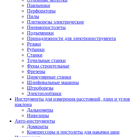
Паяльники
Перфораторы
Пилы
Плиткорезы электрические
Пневмопистолеты
Подъемники
Принадлежности для электроинструмента
Резаки
Рубанки
Станки
Точильные станки
Фены строительные
Фрезеры
Циркулярные станки
Шлифовальные машины
Штроборезы
Электролобзики
Инструменты для измерения расстояний, длин и углов
наклона
Дальномеры
Нивелиры
Авто-инструменты
Домкраты
Компрессоры и пистолеты для накачки шин