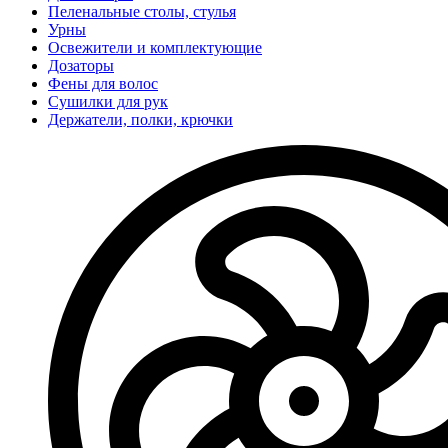
Пеленальные столы, стулья
Урны
Освежители и комплектующие
Дозаторы
Фены для волос
Сушилки для рук
Держатели, полки, крючки