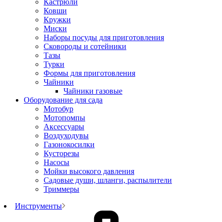
Кастрюли
Ковши
Кружки
Миски
Наборы посуды для приготовления
Сковороды и сотейники
Тазы
Турки
Формы для приготовления
Чайники
Чайники газовые
Оборудование для сада
Мотобур
Мотопомпы
Аксессуары
Воздуходувы
Газонокосилки
Кусторезы
Насосы
Мойки высокого давления
Садовые души, шланги, распылители
Триммеры
Инструменты