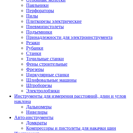
Паяльники
Перфораторы
Пилы
Плиткорезы электрические
Пневмопистолеты
Подъемники
Принадлежности для электроинструмента
Резаки
Рубанки
Станки
Точильные станки
Фены строительные
Фрезеры
Циркулярные станки
Шлифовальные машины
Штроборезы
Электролобзики
Инструменты для измерения расстояний, длин и углов
наклона
Дальномеры
Нивелиры
Авто-инструменты
Домкраты
Компрессоры и пистолеты для накачки шин