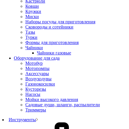
Кастрюли
Ковши
Кружки
Миски
Наборы посуды для приготовления
Сковороды и сотейники
Тазы
Турки
Формы для приготовления
Чайники
Чайники газовые
Оборудование для сада
Мотобур
Мотопомпы
Аксессуары
Воздуходувы
Газонокосилки
Кусторезы
Насосы
Мойки высокого давления
Садовые души, шланги, распылители
Триммеры
Инструменты