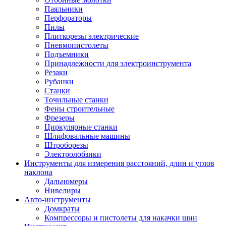
Паяльники
Перфораторы
Пилы
Плиткорезы электрические
Пневмопистолеты
Подъемники
Принадлежности для электроинструмента
Резаки
Рубанки
Станки
Точильные станки
Фены строительные
Фрезеры
Циркулярные станки
Шлифовальные машины
Штроборезы
Электролобзики
Инструменты для измерения расстояний, длин и углов
наклона
Дальномеры
Нивелиры
Авто-инструменты
Домкраты
Компрессоры и пистолеты для накачки шин