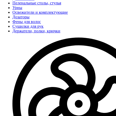
Пеленальные столы, стулья
Урны
Освежители и комплектующие
Дозаторы
Фены для волос
Сушилки для рук
Держатели, полки, крючки