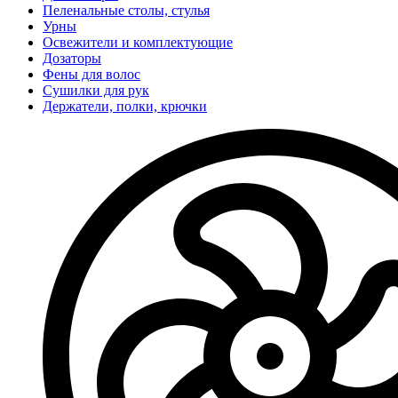
Пеленальные столы, стулья
Урны
Освежители и комплектующие
Дозаторы
Фены для волос
Сушилки для рук
Держатели, полки, крючки