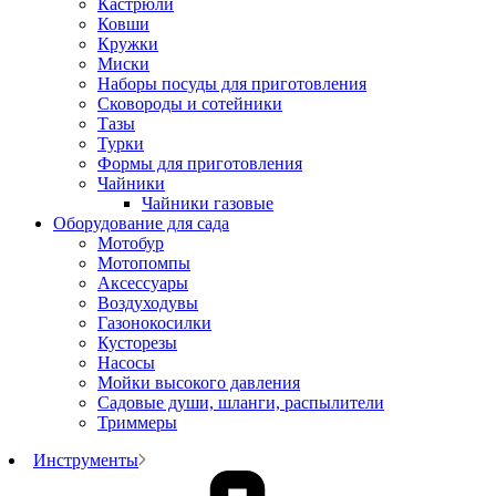
Кастрюли
Ковши
Кружки
Миски
Наборы посуды для приготовления
Сковороды и сотейники
Тазы
Турки
Формы для приготовления
Чайники
Чайники газовые
Оборудование для сада
Мотобур
Мотопомпы
Аксессуары
Воздуходувы
Газонокосилки
Кусторезы
Насосы
Мойки высокого давления
Садовые души, шланги, распылители
Триммеры
Инструменты