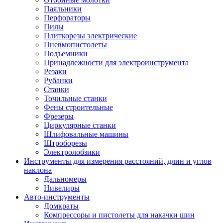
Паяльники
Перфораторы
Пилы
Плиткорезы электрические
Пневмопистолеты
Подъемники
Принадлежности для электроинструмента
Резаки
Рубанки
Станки
Точильные станки
Фены строительные
Фрезеры
Циркулярные станки
Шлифовальные машины
Штроборезы
Электролобзики
Инструменты для измерения расстояний, длин и углов
наклона
Дальномеры
Нивелиры
Авто-инструменты
Домкраты
Компрессоры и пистолеты для накачки шин