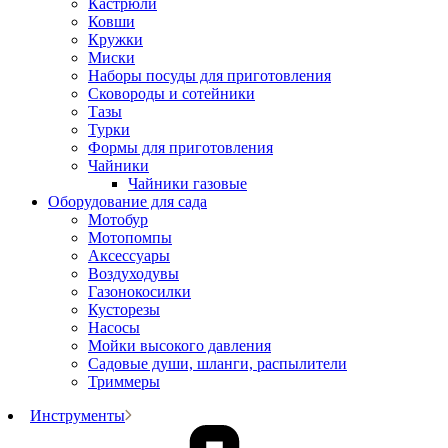
Кастрюли
Ковши
Кружки
Миски
Наборы посуды для приготовления
Сковороды и сотейники
Тазы
Турки
Формы для приготовления
Чайники
Чайники газовые
Оборудование для сада
Мотобур
Мотопомпы
Аксессуары
Воздуходувы
Газонокосилки
Кусторезы
Насосы
Мойки высокого давления
Садовые души, шланги, распылители
Триммеры
Инструменты