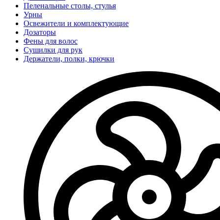
Пеленальные столы, стулья
Урны
Освежители и комплектующие
Дозаторы
Фены для волос
Сушилки для рук
Держатели, полки, крючки