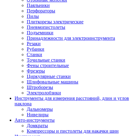
Паяльники
Перфораторы
Пилы
Плиткорезы электрические
Пневмопистолеты
Подъемники
Принадлежности для электроинструмента
Резаки
Рубанки
Станки
Точильные станки
Фены строительные
Фрезеры
Циркулярные станки
Шлифовальные машины
Штроборезы
Электролобзики
Инструменты для измерения расстояний, длин и углов
наклона
Дальномеры
Нивелиры
Авто-инструменты
Домкраты
Компрессоры и пистолеты для накачки шин