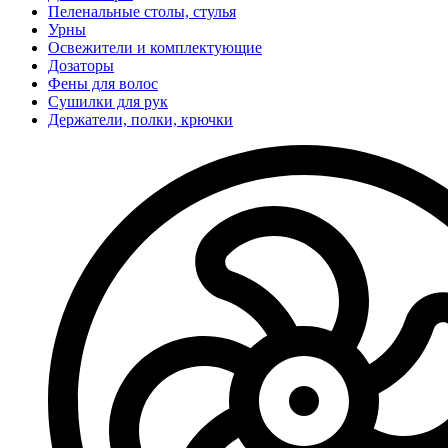
Пеленальные столы, стулья
Урны
Освежители и комплектующие
Дозаторы
Фены для волос
Сушилки для рук
Держатели, полки, крючки