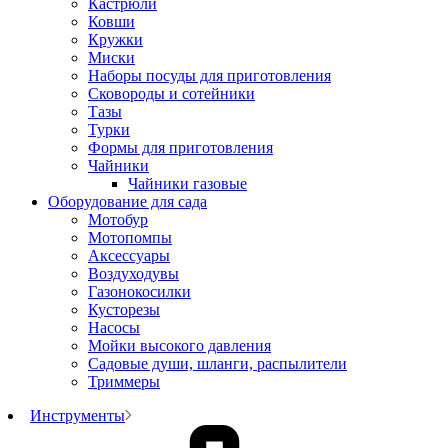
Кастрюли
Ковши
Кружки
Миски
Наборы посуды для приготовления
Сковороды и сотейники
Тазы
Турки
Формы для приготовления
Чайники
Чайники газовые
Оборудование для сада
Мотобур
Мотопомпы
Аксессуары
Воздуходувы
Газонокосилки
Кусторезы
Насосы
Мойки высокого давления
Садовые души, шланги, распылители
Триммеры
Инструменты