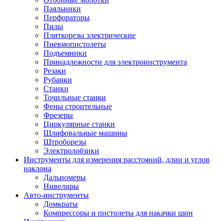
Паяльники
Перфораторы
Пилы
Плиткорезы электрические
Пневмопистолеты
Подъемники
Принадлежности для электроинструмента
Резаки
Рубанки
Станки
Точильные станки
Фены строительные
Фрезеры
Циркулярные станки
Шлифовальные машины
Штроборезы
Электролобзики
Инструменты для измерения расстояний, длин и углов
наклона
Дальномеры
Нивелиры
Авто-инструменты
Домкраты
Компрессоры и пистолеты для накачки шин