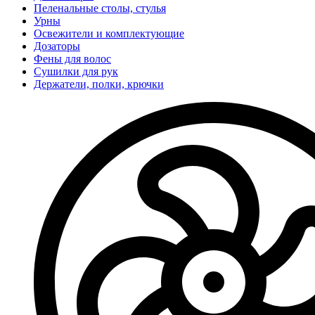
Пеленальные столы, стулья
Урны
Освежители и комплектующие
Дозаторы
Фены для волос
Сушилки для рук
Держатели, полки, крючки