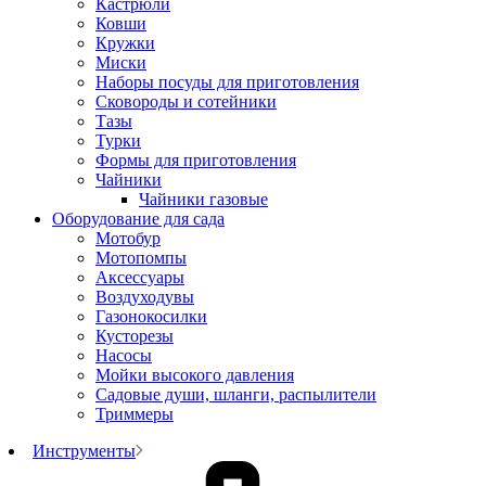
Кастрюли
Ковши
Кружки
Миски
Наборы посуды для приготовления
Сковороды и сотейники
Тазы
Турки
Формы для приготовления
Чайники
Чайники газовые
Оборудование для сада
Мотобур
Мотопомпы
Аксессуары
Воздуходувы
Газонокосилки
Кусторезы
Насосы
Мойки высокого давления
Садовые души, шланги, распылители
Триммеры
Инструменты