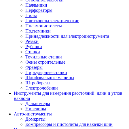
Паяльники
Перфораторы
Пилы
Плиткорезы электрические
Пневмопистолеты
Подъемники
Принадлежности для электроинструмента
Резаки
Рубанки
Станки
Точильные станки
Фены строительные
Фрезеры
Циркулярные станки
Шлифовальные машины
Штроборезы
Электролобзики
Инструменты для измерения расстояний, длин и углов
наклона
Дальномеры
Нивелиры
Авто-инструменты
Домкраты
Компрессоры и пистолеты для накачки шин