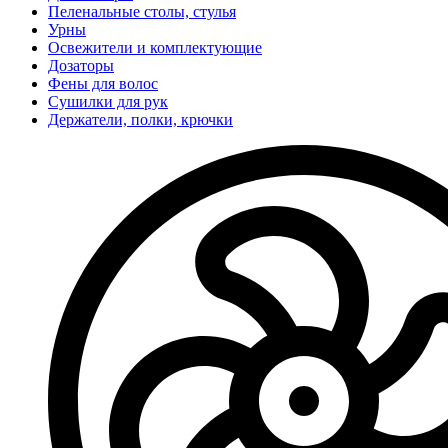
Пеленальные столы, стулья
Урны
Освежители и комплектующие
Дозаторы
Фены для волос
Сушилки для рук
Держатели, полки, крючки