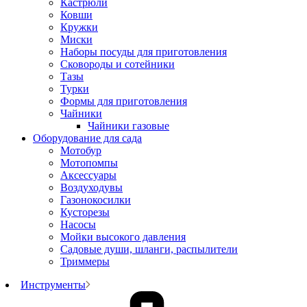
Кастрюли
Ковши
Кружки
Миски
Наборы посуды для приготовления
Сковороды и сотейники
Тазы
Турки
Формы для приготовления
Чайники
Чайники газовые
Оборудование для сада
Мотобур
Мотопомпы
Аксессуары
Воздуходувы
Газонокосилки
Кусторезы
Насосы
Мойки высокого давления
Садовые души, шланги, распылители
Триммеры
Инструменты