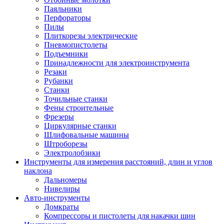
Паяльники
Перфораторы
Пилы
Плиткорезы электрические
Пневмопистолеты
Подъемники
Принадлежности для электроинструмента
Резаки
Рубанки
Станки
Точильные станки
Фены строительные
Фрезеры
Циркулярные станки
Шлифовальные машины
Штроборезы
Электролобзики
Инструменты для измерения расстояний, длин и углов
наклона
Дальномеры
Нивелиры
Авто-инструменты
Домкраты
Компрессоры и пистолеты для накачки шин