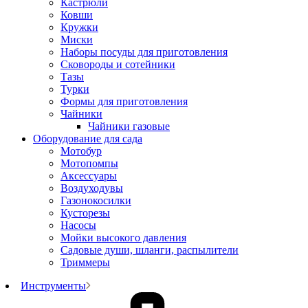
Кастрюли
Ковши
Кружки
Миски
Наборы посуды для приготовления
Сковороды и сотейники
Тазы
Турки
Формы для приготовления
Чайники
Чайники газовые
Оборудование для сада
Мотобур
Мотопомпы
Аксессуары
Воздуходувы
Газонокосилки
Кусторезы
Насосы
Мойки высокого давления
Садовые души, шланги, распылители
Триммеры
Инструменты