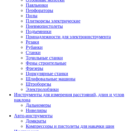
Паяльники
Перфораторы
Пилы
Плиткорезы электрические
Пневмопистолеты
Подъемники
Принадлежности для электроинструмента
Резаки
Рубанки
Станки
Точильные станки
Фены строительные
Фрезеры
Циркулярные станки
Шлифовальные машины
Штроборезы
Электролобзики
Инструменты для измерения расстояний, длин и углов
наклона
Дальномеры
Нивелиры
Авто-инструменты
Домкраты
Компрессоры и пистолеты для накачки шин