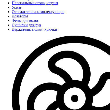
Пеленальные столы, стулья
Урны
Освежители и комплектующие
Дозаторы
Фены для волос
Сушилки для рук
Держатели, полки, крючки