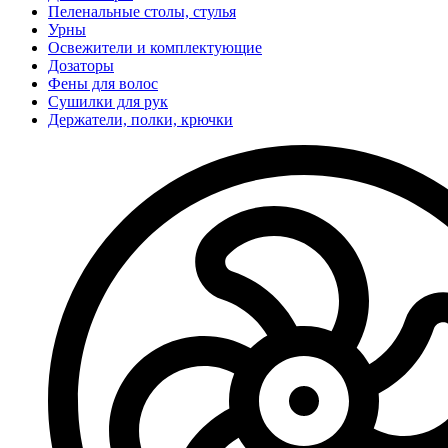
Пеленальные столы, стулья
Урны
Освежители и комплектующие
Дозаторы
Фены для волос
Сушилки для рук
Держатели, полки, крючки