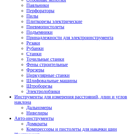
Паяльники
Перфораторы
Пилы
Плиткорезы электрические
Пневмопистолеты
Подъемники
Принадлежности для электроинструмента
Резаки
Рубанки
Станки
Точильные станки
Фены строительные
Фрезеры
Циркулярные станки
Шлифовальные машины
Штроборезы
Электролобзики
Инструменты для измерения расстояний, длин и углов
наклона
Дальномеры
Нивелиры
Авто-инструменты
Домкраты
Компрессоры и пистолеты для накачки шин