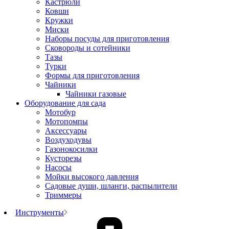
Кастрюли
Ковши
Кружки
Миски
Наборы посуды для приготовления
Сковороды и сотейники
Тазы
Турки
Формы для приготовления
Чайники
Чайники газовые
Оборудование для сада
Мотобур
Мотопомпы
Аксессуары
Воздуходувы
Газонокосилки
Кусторезы
Насосы
Мойки высокого давления
Садовые души, шланги, распылители
Триммеры
Инструменты