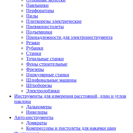
Паяльники
Перфораторы
Пилы
Плиткорезы электрические
Пневмопистолеты
Подъемники
Принадлежности для электроинструмента
Резаки
Рубанки
Станки
Точильные станки
Фены строительные
Фрезеры
Циркулярные станки
Шлифовальные машины
Штроборезы
Электролобзики
Инструменты для измерения расстояний, длин и углов
наклона
Дальномеры
Нивелиры
Авто-инструменты
Домкраты
Компрессоры и пистолеты для накачки шин