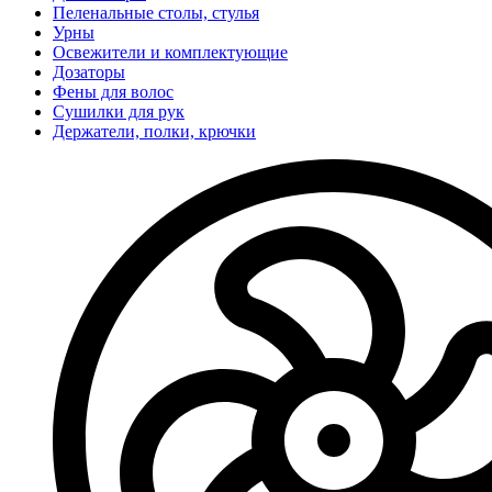
Пеленальные столы, стулья
Урны
Освежители и комплектующие
Дозаторы
Фены для волос
Сушилки для рук
Держатели, полки, крючки