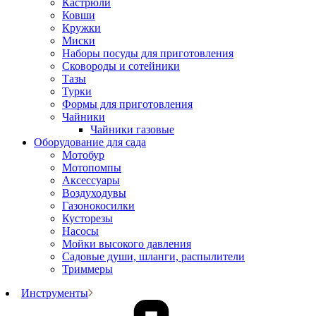
Кастрюли
Ковши
Кружки
Миски
Наборы посуды для приготовления
Сковороды и сотейники
Тазы
Турки
Формы для приготовления
Чайники
Чайники газовые
Оборудование для сада
Мотобур
Мотопомпы
Аксессуары
Воздуходувы
Газонокосилки
Кусторезы
Насосы
Мойки высокого давления
Садовые души, шланги, распылители
Триммеры
Инструменты