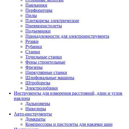
Паяльники
Перфораторы
Пилы
Плиткорезы электрические
Пневмопистолеты
Подъемники
Принадлежности для электроинструмента
Резаки
Рубанки
Станки
Точильные станки
Фены строительные
Фрезеры
Циркулярные станки
Шлифовальные машины
Штроборезы
Электролобзики
Инструменты для измерения расстояний, длин и углов
наклона
Дальномеры
Нивелиры
Авто-инструменты
Домкраты
Компрессоры и пистолеты для накачки шин