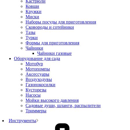
Кастрюли
Ковши
Кружки
Миски
Наборы посуды для приготовления
Сковороды и сотейники
Тазы
Турки
Формы для приготовления
Чайники
Чайники газовые
Оборудование для сада
Мотобур
Мотопомпы
Аксессуары
Воздуходувы
Газонокосилки
Кусторезы
Насосы
Мойки высокого давления
Садовые души, шланги, распылители
Триммеры
Инструменты