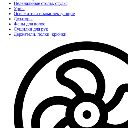
Пеленальные столы, стулья
Урны
Освежители и комплектующие
Дозаторы
Фены для волос
Сушилки для рук
Держатели, полки, крючки