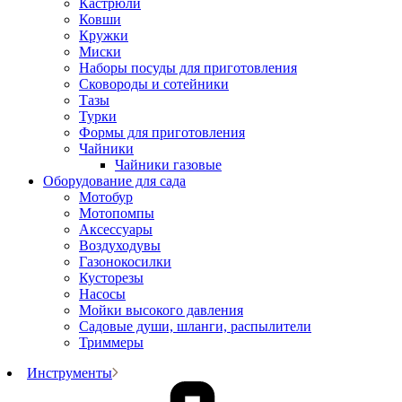
Кастрюли
Ковши
Кружки
Миски
Наборы посуды для приготовления
Сковороды и сотейники
Тазы
Турки
Формы для приготовления
Чайники
Чайники газовые
Оборудование для сада
Мотобур
Мотопомпы
Аксессуары
Воздуходувы
Газонокосилки
Кусторезы
Насосы
Мойки высокого давления
Садовые души, шланги, распылители
Триммеры
Инструменты