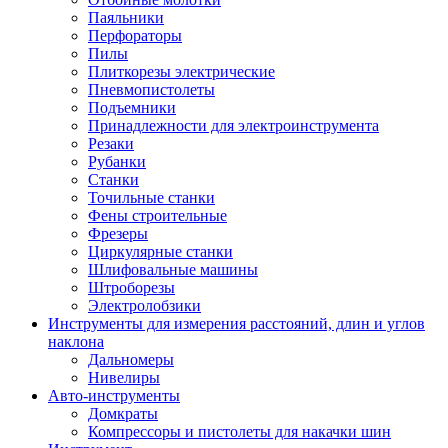
Паяльники
Перфораторы
Пилы
Плиткорезы электрические
Пневмопистолеты
Подъемники
Принадлежности для электроинструмента
Резаки
Рубанки
Станки
Точильные станки
Фены строительные
Фрезеры
Циркулярные станки
Шлифовальные машины
Штроборезы
Электролобзики
Инструменты для измерения расстояний, длин и углов
наклона
Дальномеры
Нивелиры
Авто-инструменты
Домкраты
Компрессоры и пистолеты для накачки шин