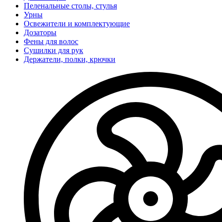
Пеленальные столы, стулья
Урны
Освежители и комплектующие
Дозаторы
Фены для волос
Сушилки для рук
Держатели, полки, крючки