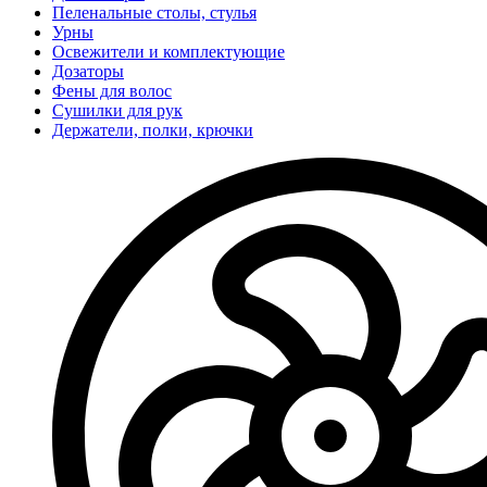
Пеленальные столы, стулья
Урны
Освежители и комплектующие
Дозаторы
Фены для волос
Сушилки для рук
Держатели, полки, крючки