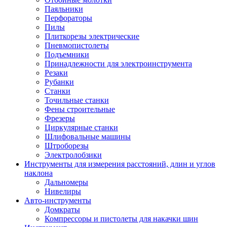
Паяльники
Перфораторы
Пилы
Плиткорезы электрические
Пневмопистолеты
Подъемники
Принадлежности для электроинструмента
Резаки
Рубанки
Станки
Точильные станки
Фены строительные
Фрезеры
Циркулярные станки
Шлифовальные машины
Штроборезы
Электролобзики
Инструменты для измерения расстояний, длин и углов
наклона
Дальномеры
Нивелиры
Авто-инструменты
Домкраты
Компрессоры и пистолеты для накачки шин