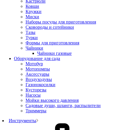
Кастрюли
Ковши
Кружки
Миски
Наборы посуды для приготовления
Сковороды и сотейники
Тазы
Турки
Формы для приготовления
Чайники
Чайники газовые
Оборудование для сада
Мотобур
Мотопомпы
Аксессуары
Воздуходувы
Газонокосилки
Кусторезы
Насосы
Мойки высокого давления
Садовые души, шланги, распылители
Триммеры
Инструменты