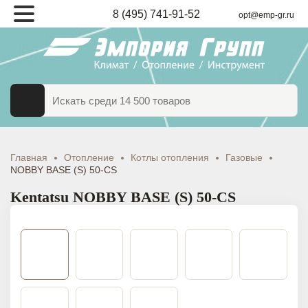
8 (495) 741-91-52
opt@emp-gr.ru
ТАЛОГ
ВАРОВ
Главная
Отопление
Котлы отопления
Газовые
NOBBY BASE (S) 50-CS
Kentatsu NOBBY BASE (S) 50-CS