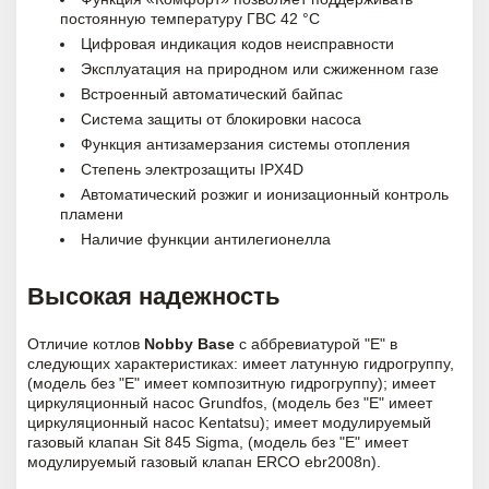
постоянную температуру ГВС 42 °C
Цифровая индикация кодов неисправности
Эксплуатация на природном или сжиженном газе
Встроенный автоматический байпас
Система защиты от блокировки насоса
Функция антизамерзания системы отопления
Степень электрозащиты IPX4D
Автоматический розжиг и ионизационный контроль
пламени
Наличие функции антилегионелла
Высокая надежность
Отличие котлов
Nobby Base
с аббревиатурой "Е" в
следующих характеристиках: имеет латунную гидрогруппу,
(модель без "Е" имеет композитную гидрогруппу); имеет
циркуляционный насос Grundfos, (модель без "Е" имеет
циркуляционный насос Kentatsu); имеет модулируемый
газовый клапан Sit 845 Sigma, (модель без "Е" имеет
модулируемый газовый клапан ERCO ebr2008n).