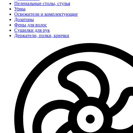
Пеленальные столы, стулья
Урны
Освежители и комплектующие
Дозаторы
Фены для волос
Сушилки для рук
Держатели, полки, крючки