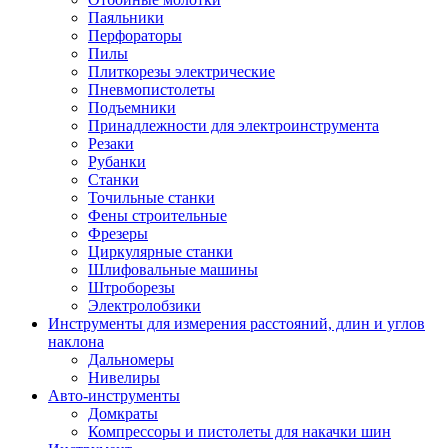
Паяльники
Перфораторы
Пилы
Плиткорезы электрические
Пневмопистолеты
Подъемники
Принадлежности для электроинструмента
Резаки
Рубанки
Станки
Точильные станки
Фены строительные
Фрезеры
Циркулярные станки
Шлифовальные машины
Штроборезы
Электролобзики
Инструменты для измерения расстояний, длин и углов
наклона
Дальномеры
Нивелиры
Авто-инструменты
Домкраты
Компрессоры и пистолеты для накачки шин