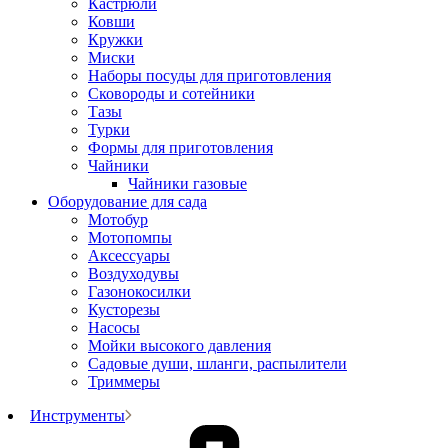
Кастрюли
Ковши
Кружки
Миски
Наборы посуды для приготовления
Сковороды и сотейники
Тазы
Турки
Формы для приготовления
Чайники
Чайники газовые
Оборудование для сада
Мотобур
Мотопомпы
Аксессуары
Воздуходувы
Газонокосилки
Кусторезы
Насосы
Мойки высокого давления
Садовые души, шланги, распылители
Триммеры
Инструменты