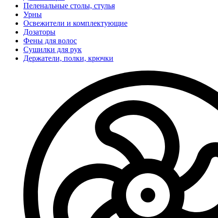
Пеленальные столы, стулья
Урны
Освежители и комплектующие
Дозаторы
Фены для волос
Сушилки для рук
Держатели, полки, крючки