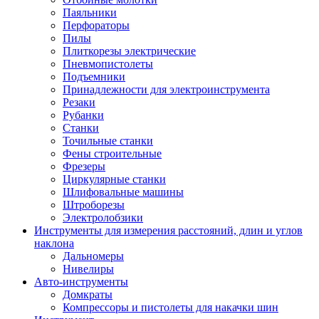
Паяльники
Перфораторы
Пилы
Плиткорезы электрические
Пневмопистолеты
Подъемники
Принадлежности для электроинструмента
Резаки
Рубанки
Станки
Точильные станки
Фены строительные
Фрезеры
Циркулярные станки
Шлифовальные машины
Штроборезы
Электролобзики
Инструменты для измерения расстояний, длин и углов
наклона
Дальномеры
Нивелиры
Авто-инструменты
Домкраты
Компрессоры и пистолеты для накачки шин