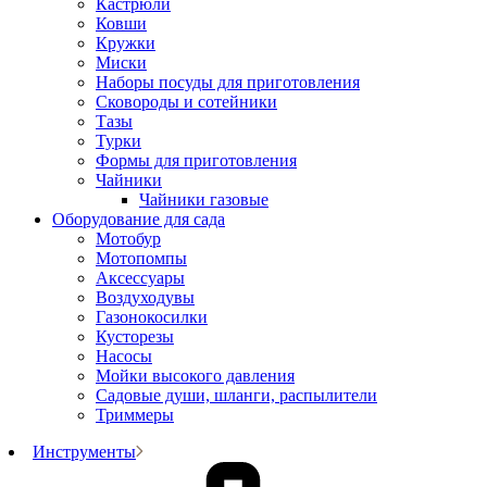
Кастрюли
Ковши
Кружки
Миски
Наборы посуды для приготовления
Сковороды и сотейники
Тазы
Турки
Формы для приготовления
Чайники
Чайники газовые
Оборудование для сада
Мотобур
Мотопомпы
Аксессуары
Воздуходувы
Газонокосилки
Кусторезы
Насосы
Мойки высокого давления
Садовые души, шланги, распылители
Триммеры
Инструменты