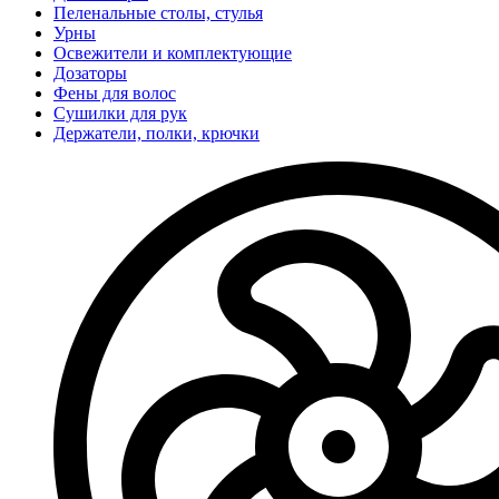
Пеленальные столы, стулья
Урны
Освежители и комплектующие
Дозаторы
Фены для волос
Сушилки для рук
Держатели, полки, крючки