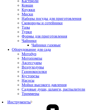
Кастрюли
Ковши
Кружки
Миски
Наборы посуды для приготовления
Сковороды и сотейники
Тазы
Турки
Формы для приготовления
Чайники
Чайники газовые
Оборудование для сада
Мотобур
Мотопомпы
Аксессуары
Воздуходувы
Газонокосилки
Кусторезы
Насосы
Мойки высокого давления
Садовые души, шланги, распылители
Триммеры
Инструменты