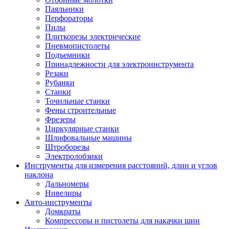
Паяльники
Перфораторы
Пилы
Плиткорезы электрические
Пневмопистолеты
Подъемники
Принадлежности для электроинструмента
Резаки
Рубанки
Станки
Точильные станки
Фены строительные
Фрезеры
Циркулярные станки
Шлифовальные машины
Штроборезы
Электролобзики
Инструменты для измерения расстояний, длин и углов
наклона
Дальномеры
Нивелиры
Авто-инструменты
Домкраты
Компрессоры и пистолеты для накачки шин