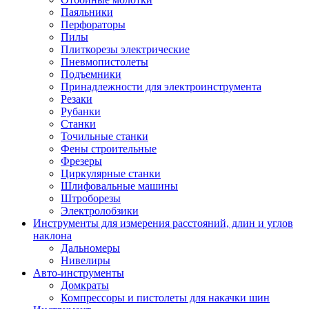
Паяльники
Перфораторы
Пилы
Плиткорезы электрические
Пневмопистолеты
Подъемники
Принадлежности для электроинструмента
Резаки
Рубанки
Станки
Точильные станки
Фены строительные
Фрезеры
Циркулярные станки
Шлифовальные машины
Штроборезы
Электролобзики
Инструменты для измерения расстояний, длин и углов
наклона
Дальномеры
Нивелиры
Авто-инструменты
Домкраты
Компрессоры и пистолеты для накачки шин