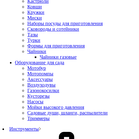
Кастрюли
Ковши
Кружки
Миски
Наборы посуды для приготовления
Сковороды и сотейники
Тазы
Турки
Формы для приготовления
Чайники
Чайники газовые
Оборудование для сада
Мотобур
Мотопомпы
Аксессуары
Воздуходувы
Газонокосилки
Кусторезы
Насосы
Мойки высокого давления
Садовые души, шланги, распылители
Триммеры
Инструменты