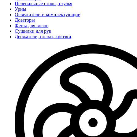
Пеленальные столы, стулья
Урны
Освежители и комплектующие
Дозаторы
Фены для волос
Сушилки для рук
Держатели, полки, крючки