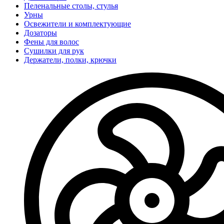
Пеленальные столы, стулья
Урны
Освежители и комплектующие
Дозаторы
Фены для волос
Сушилки для рук
Держатели, полки, крючки