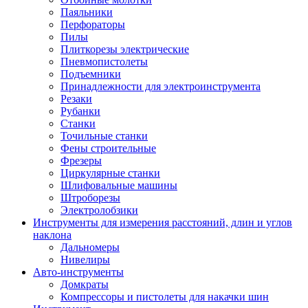
Паяльники
Перфораторы
Пилы
Плиткорезы электрические
Пневмопистолеты
Подъемники
Принадлежности для электроинструмента
Резаки
Рубанки
Станки
Точильные станки
Фены строительные
Фрезеры
Циркулярные станки
Шлифовальные машины
Штроборезы
Электролобзики
Инструменты для измерения расстояний, длин и углов
наклона
Дальномеры
Нивелиры
Авто-инструменты
Домкраты
Компрессоры и пистолеты для накачки шин