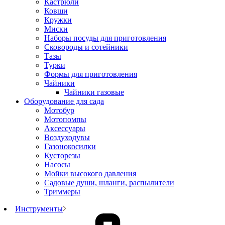
Кастрюли
Ковши
Кружки
Миски
Наборы посуды для приготовления
Сковороды и сотейники
Тазы
Турки
Формы для приготовления
Чайники
Чайники газовые
Оборудование для сада
Мотобур
Мотопомпы
Аксессуары
Воздуходувы
Газонокосилки
Кусторезы
Насосы
Мойки высокого давления
Садовые души, шланги, распылители
Триммеры
Инструменты