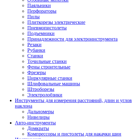
Паяльники
Перфораторы
Пилы
Плиткорезы электрические
Пневмопистолеты
Подъемники
Принадлежности для электроинструмента
Резаки
Рубанки
Станки
Точильные станки
Фены строительные
Фрезеры
Циркулярные станки
Шлифовальные машины
Штроборезы
Электролобзики
Инструменты для измерения расстояний, длин и углов
наклона
Дальномеры
Нивелиры
Авто-инструменты
Домкраты
Компрессоры и пистолеты для накачки шин