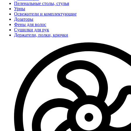
Пеленальные столы, стулья
Урны
Освежители и комплектующие
Дозаторы
Фены для волос
Сушилки для рук
Держатели, полки, крючки