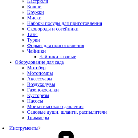
Кастрюли
Ковши
Кружки
Миски
Наборы посуды для приготовления
Сковороды и сотейники
Тазы
Турки
Формы для приготовления
Чайники
Чайники газовые
Оборудование для сада
Мотобур
Мотопомпы
Аксессуары
Воздуходувы
Газонокосилки
Кусторезы
Насосы
Мойки высокого давления
Садовые души, шланги, распылители
Триммеры
Инструменты